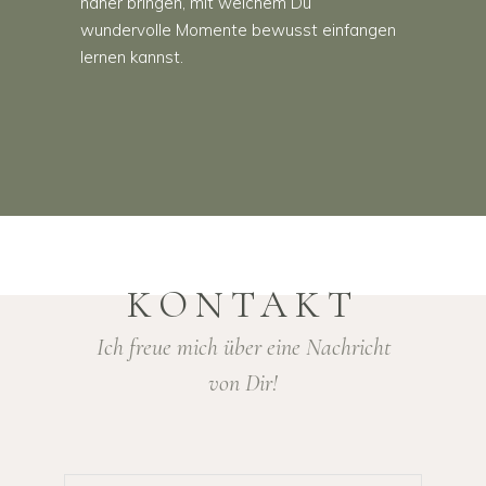
näher bringen, mit welchem Du
wundervolle Momente bewusst einfangen
lernen kannst.
KONTAKT
Ich freue mich über eine Nachricht
PREISE
von Dir!
Weitere Preise bekommt ihr jederzeit auf Anfrage.