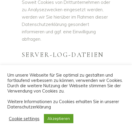
Soweit Cookies von Drittunternehmen oder
zu Analysezwecken eingesetzt werden,
werden wir Sie hierüber im Rahmen dieser
Datenschutzerklärung gesondert
informieren und ggf. eine Einwilligung
abfragen.
SERVER-LOG-DATEIEN
Der Provider der Seiten erhebt und
Um unsere Webseite für Sie optimal zu gestalten und
speichert automatisch Informationen in so
fortlaufend verbessern zu können, verwenden wir Cookies.
Durch die weitere Nutzung der Webseite stimmen Sie der
genannten Server-Log-Dateien, die Ihr
Verwendung von Cookies zu.
Browser automatisch an uns übermittelt.
Dies sind:
Weitere Informationen zu Cookies erhalten Sie in unserer
Datenschutzerklärung
Browsertyp und Browserversion
Cookie settings
Akzeptieren
verwendetes Betriebssystem
Referrer URL